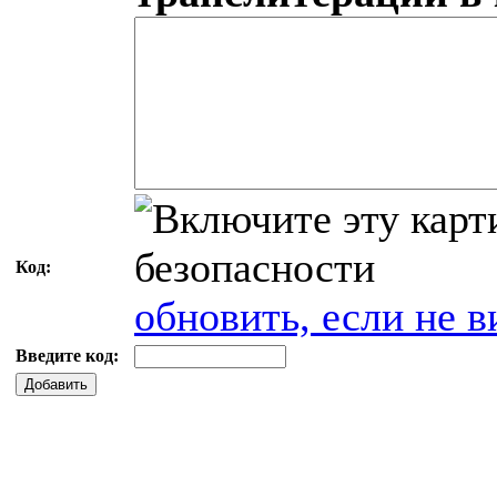
Код:
обновить, если не в
Введите код:
Добавить