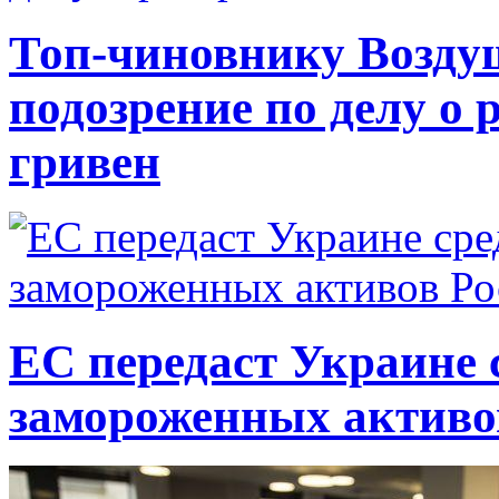
Топ-чиновнику Возду
подозрение по делу о 
гривен
ЕС передаст Украине с
замороженных активо