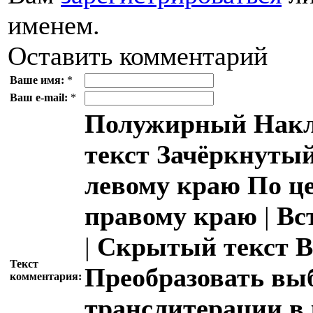
именем.
Оставить комментарий
Ваше имя:
*
Ваш e-mail:
*
Полужирный
Накл
текст
Зачёркнутый
левому краю
По ц
правому краю
|
Вс
|
Скрытый текст
В
Текст
Преобразовать вы
комментария:
транслитерации в