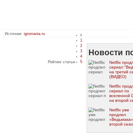
Источник:
igromania.ru
0
1
2
Новости по
3
4
5
Рейтинг статьи:
Netflix прод
сериал "Ве
на третий с
(ВИДЕО)
Netflix прод
сериал по
вселенной D
на второй с
Netflix уже
продлил
«Ведьмака»
второй сезо