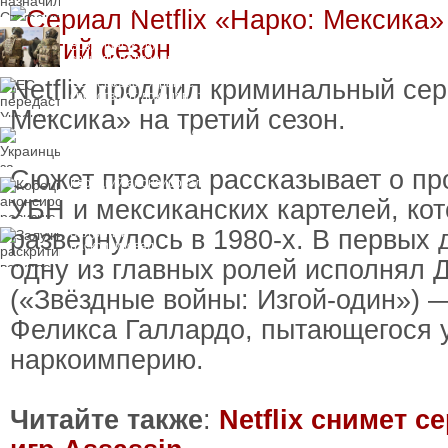
пресечения
Топ-чиновнику
Воздушных сил
вручили подозрение по
делу о растрате более
Netflix продлил криминальный се
ЕС передаст Украине
1 млрд гривен
средства от доходов от
замороженных активов
Мексика» на третий сезон.
России
Украинцы за рубежом
могут потерять доступ
к госжилью и выплатам
Сюжет проекта рассказывает о пр
Корецкий анонсировал
ревизию госбюджета
УБН и мексиканских картелей, ко
развернулось в 1980-х. В первых 
Залужный
раскритиковал
вступление Украины в
одну из главных ролей исполнял 
НАТО и предлагает
другие варианты
(«Звёздные войны: Изгой-один») —
Феликса Галлардо, пытающегося 
наркоимперию.
Читайте также
:
Netflix снимет с