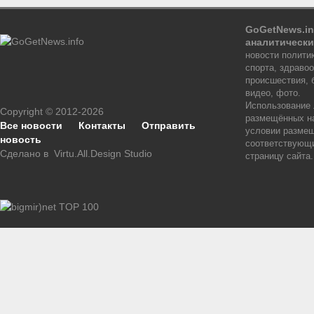
GoGetNews.in
аналитически
новости политик
спорта, здраво
происшествия, 
видео, фото.
Использование
Copyright © 2012-2026
размещённых на
Все новости
Контакты
Отправить
условии размещ
новость
соответствующи
Сделано в
Virtu.All.Design Studio
страницу сайта.