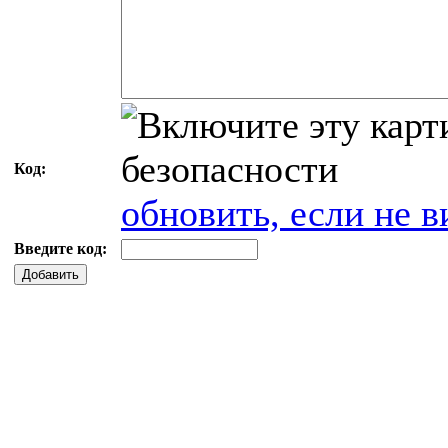
Код:
обновить, если не в
Введите код:
Добавить