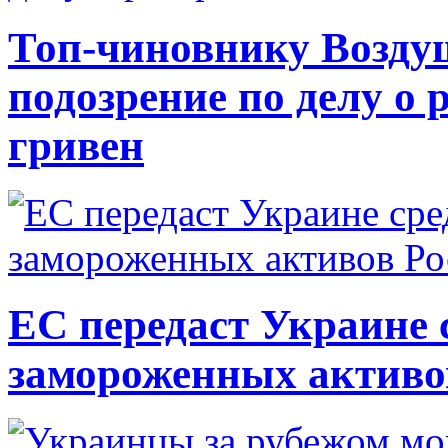
Топ-чиновнику Возду
подозрение по делу о 
гривен
ЕС передаст Украине с
замороженных активо