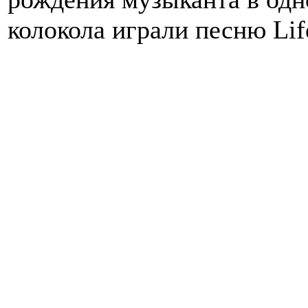
колокола играли песню Lif