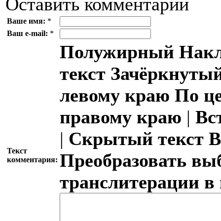
Оставить комментарий
Ваше имя:
*
Ваш e-mail:
*
Полужирный
Накл
текст
Зачёркнутый
левому краю
По ц
правому краю
|
Вс
|
Скрытый текст
В
Текст
Преобразовать вы
комментария:
транслитерации в