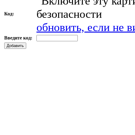
Код:
обновить, если не в
Введите код:
Добавить