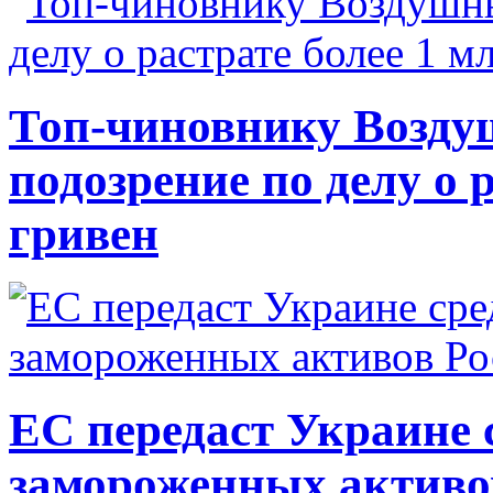
Топ-чиновнику Возду
подозрение по делу о 
гривен
ЕС передаст Украине с
замороженных активо