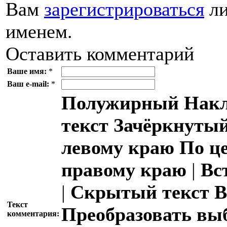
Вам
зарегистрироваться
ли
именем.
Оставить комментарий
Ваше имя:
*
Ваш e-mail:
*
Полужирный
Накл
текст
Зачёркнутый
левому краю
По ц
правому краю
|
Вс
|
Скрытый текст
В
Текст
Преобразовать вы
комментария: