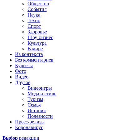
Общество
События
Наука
Техно
Спорт
Здоровье
Шоу-бизнес
Культура
В мире
Из контекста
Без комментариев
Курьезы
Фото
Видео
Другое
Видеоигры
Мода и стиль
Туризм
Семья
История
Полезности
Пресс-релизы
Коронавирус
Выбор
редакции