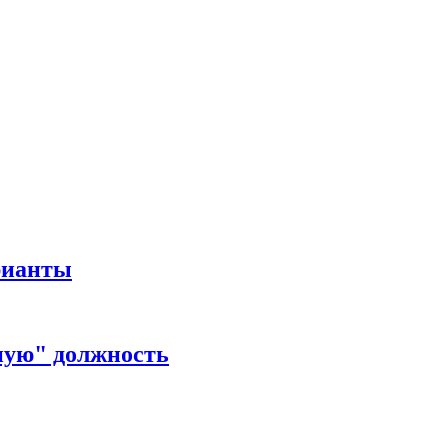
рианты
ную" должность