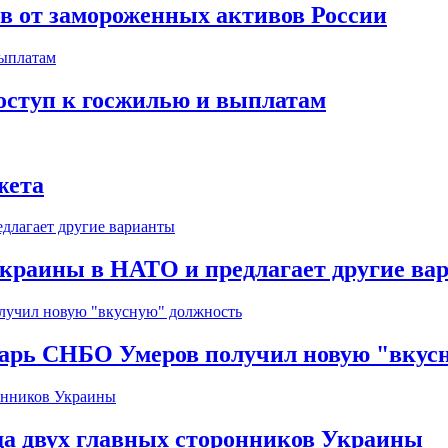
ов от замороженных активов России
оступ к госжилью и выплатам
жета
краины в НАТО и предлагает другие ва
тарь СНБО Умеров получил новую "вкус
да двух главных сторонников Украины