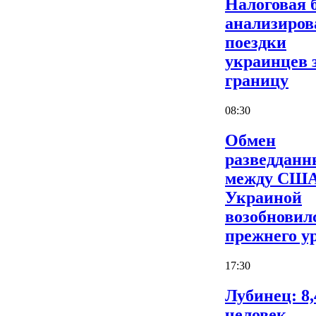
Налоговая 
анализиров
поездки
украинцев 
границу
08:30
Обмен
разведдан
между США
Украиной
возобновил
прежнего у
17:30
Лубинец: 8,
человек