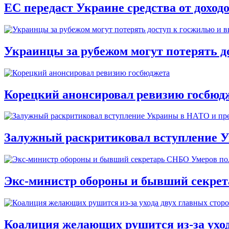
ЕС передаст Украине средства от доход
Украинцы за рубежом могут потерять д
Корецкий анонсировал ревизию госбюд
Залужный раскритиковал вступление У
Экс-министр обороны и бывший секре
Коалиция желающих рушится из-за ухо