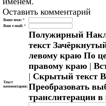
именем.
Оставить комментарий
Ваше имя:
*
Ваш e-mail:
*
Полужирный
Накл
текст
Зачёркнутый
левому краю
По ц
правому краю
|
Вс
|
Скрытый текст
В
Текст
Преобразовать вы
комментария:
транслитерации в