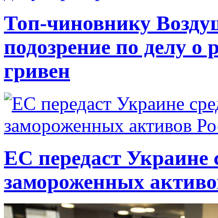
Топ-чиновнику Возду
подозрение по делу о 
гривен
ЕС передаст Украине с
замороженных активо