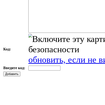
Код:
обновить, если не в
Введите код:
Добавить