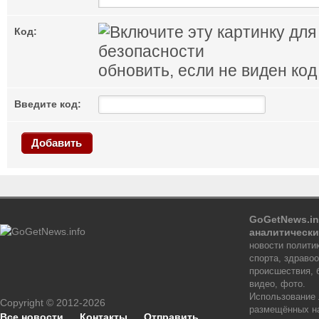
Код:
обновить, если не виден код
Введите код:
Добавить
GoGetNews.in
аналитически
новости политик
спорта, здраво
происшествия, 
видео, фото.
Использование
Copyright © 2012-2026
размещённых на
Все новости
Контакты
Отправить