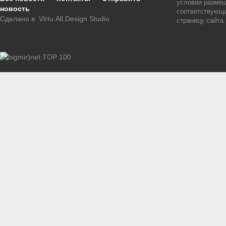
условии размещ
новость
соответствующи
Сделано в
Virtu.All.Design Studio
страницу сайта.