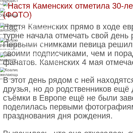
замороженных активов
России
Украинцы за рубежом
могут потерять доступ
к госжилью и выплатам
Настя Каменских прямо в ходе ев
Корецкий анонсировал
ревизию госбюджета
турне начала отмечать свой день
Залужный
Первыми снимками певица решила
раскритиковал
вступление Украины в
своими подписчиками, чем и пора
НАТО и предлагает
Экс-министр обороны
другие варианты
и бывший секретарь
фанатов. Каменских 4 мая отмечае
СНБО Умеров получил
новую "вкусную"
Коалиция желающих
должность
рушится из-за ухода
двух главных
В этот день рядом с ней находятс
сторонников Украины
друзья, но до родственников ещё 
съёмки в Европе ещё не были за
поделилась первыми фотография
празднования дня рождения.