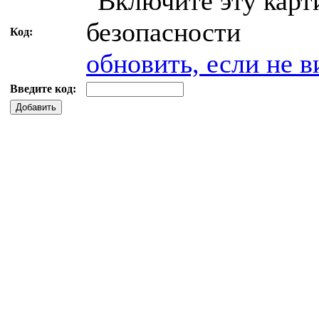
Код:
обновить, если не в
Введите код:
Добавить