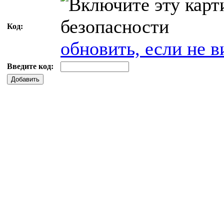
Код:
обновить, если не в
Введите код:
Добавить