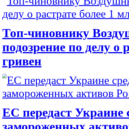
Топ-чиновнику Возду
подозрение по делу о 
гривен
ЕС передаст Украине с
замороженных активо