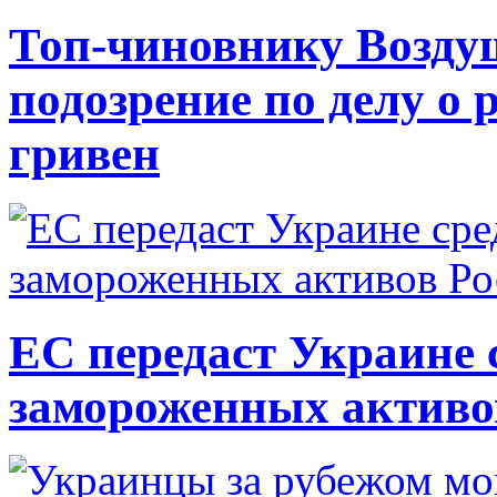
Топ-чиновнику Возду
подозрение по делу о 
гривен
ЕС передаст Украине с
замороженных активо