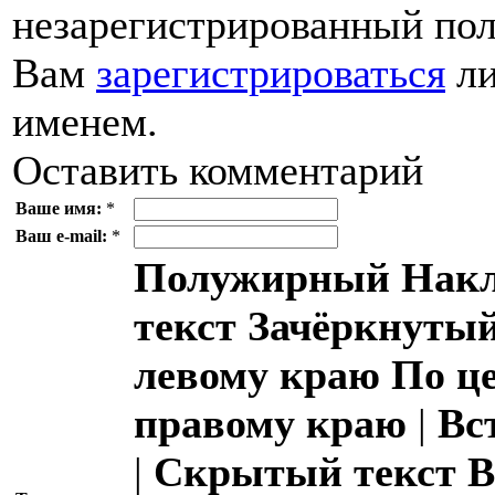
незарегистрированный пол
Вам
зарегистрироваться
ли
именем.
Оставить комментарий
Ваше имя:
*
Ваш e-mail:
*
Полужирный
Накл
текст
Зачёркнутый
левому краю
По ц
правому краю
|
Вс
|
Скрытый текст
В