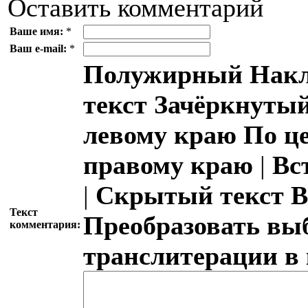
Оставить комментарий
Ваше имя:
*
Ваш e-mail:
*
Полужирный
Накл
текст
Зачёркнутый
левому краю
По ц
правому краю
|
Вс
|
Скрытый текст
В
Текст
Преобразовать вы
комментария:
транслитерации в