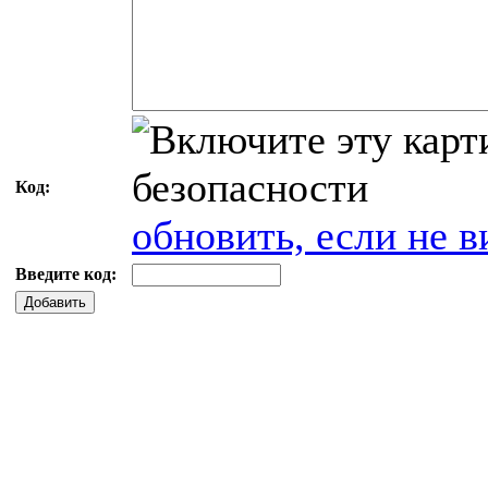
Код:
обновить, если не в
Введите код:
Добавить