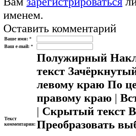
Вам
зарегистрироваться
ли
именем.
Оставить комментарий
Ваше имя:
*
Ваш e-mail:
*
Полужирный
Накл
текст
Зачёркнутый
левому краю
По ц
правому краю
|
Вс
|
Скрытый текст
В
Текст
Преобразовать вы
комментария: