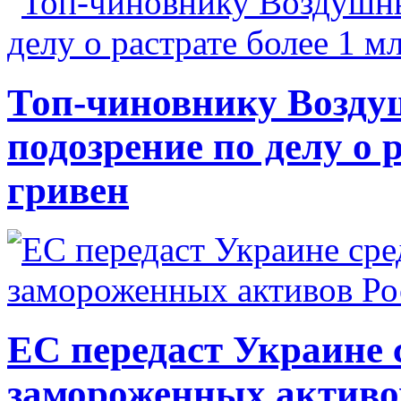
Топ-чиновнику Возду
подозрение по делу о 
гривен
ЕС передаст Украине с
замороженных активо