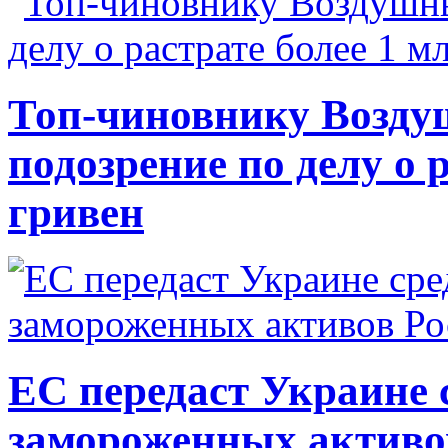
Топ-чиновнику Возду
подозрение по делу о 
гривен
ЕС передаст Украине с
замороженных активо