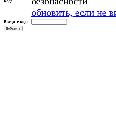
Код:
обновить, если не в
Введите код:
Добавить