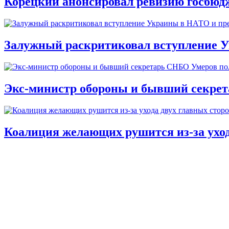
Корецкий анонсировал ревизию госбюд
Залужный раскритиковал вступление У
Экс-министр обороны и бывший секре
Коалиция желающих рушится из-за ухо