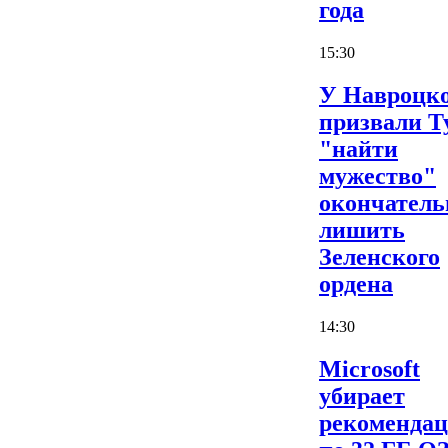
года
15:30
У Навроцк
призвали Т
"найти
мужество"
окончатель
лишить
Зеленского
ордена
14:30
Microsoft
убирает
рекоменда