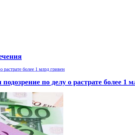
ечения
одозрение по делу о растрате более 1 м