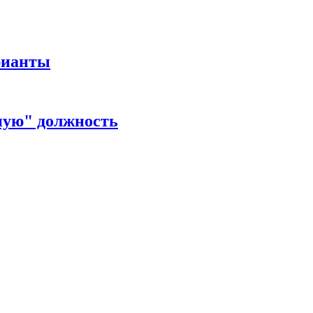
рианты
ную" должность