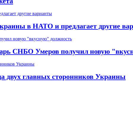
жета
краины в НАТО и предлагает другие ва
тарь СНБО Умеров получил новую "вкус
да двух главных сторонников Украины