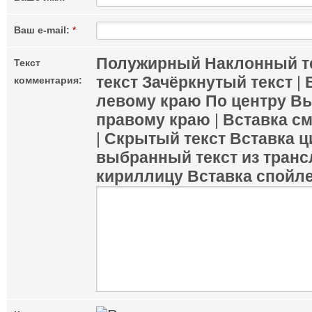
Ваш e-mail:
*
Полужирный
Наклонный т
Текст
текст
Зачёркнутый текст
|
комментария:
левому краю
По центру
Вы
правому краю
|
Вставка с
|
Скрытый текст
Вставка ц
выбранный текст из транс
кириллицу
Вставка спойл