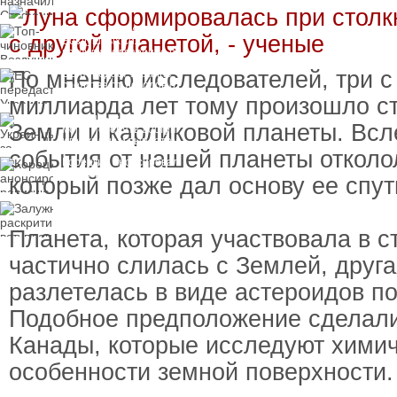
пресечения
Топ-чиновнику
Воздушных сил
вручили подозрение по
делу о растрате более
По мнению исследователей, три с
ЕС передаст Украине
1 млрд гривен
средства от доходов от
замороженных активов
миллиарда лет тому произошло с
России
Украинцы за рубежом
Земли и карликовой планеты. Всл
могут потерять доступ
к госжилью и выплатам
события от нашей планеты отколо
Корецкий анонсировал
ревизию госбюджета
который позже дал основу ее спут
Залужный
раскритиковал
вступление Украины в
Планета, которая участвовала в с
НАТО и предлагает
другие варианты
частично слилась с Землей, друга
разлетелась в виде астероидов по
Подобное предположение сделали
Канады, которые исследуют хими
особенности земной поверхности.