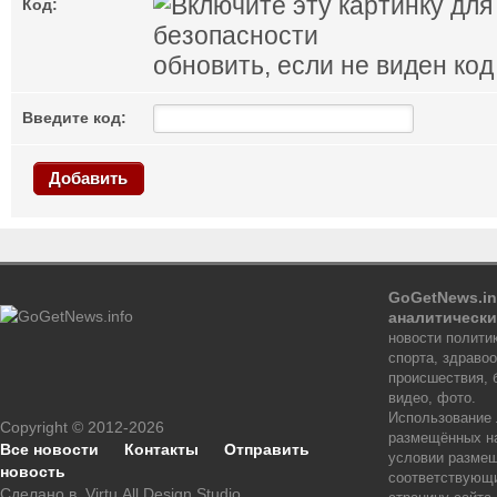
Код:
обновить, если не виден код
Введите код:
Добавить
GoGetNews.in
аналитически
новости политик
спорта, здраво
происшествия, 
видео, фото.
Использование
Copyright © 2012-2026
размещённых на
Все новости
Контакты
Отправить
условии размещ
новость
соответствующи
Сделано в
Virtu.All.Design Studio