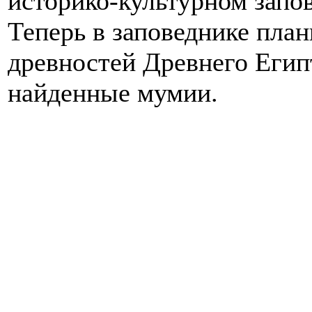
историко-культурном запов
Теперь в заповеднике пла
древностей Древнего Египт
найденные мумии.