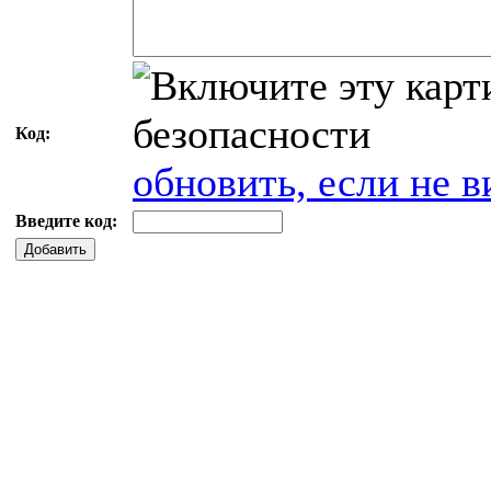
Код:
обновить, если не в
Введите код:
Добавить