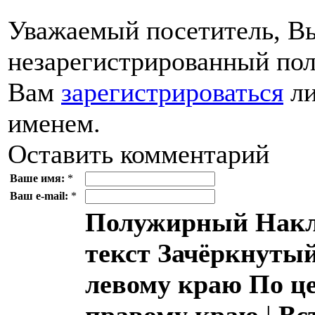
Уважаемый посетитель, Вы
незарегистрированный пол
Вам
зарегистрироваться
ли
именем.
Оставить комментарий
Ваше имя:
*
Ваш e-mail:
*
Полужирный
Накл
текст
Зачёркнутый
левому краю
По ц
правому краю
|
Вс