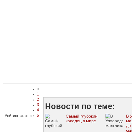
0
1
2
Новости по теме:
3
4
5
Рейтинг статьи:
Самый глубокий
В 
колодец в мире
ма
до
ск