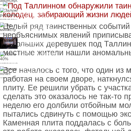
Залужный
раскритиковал
вступление Украины в
НАТО и предлагает
Целый ряд таинственных событий
Экс-министр обороны
другие варианты
и бывший секретарь
СНБО Умеров получил
необъяснимых явлений приписыва
новую "вкусную"
Коалиция желающих
должность
небольших деревушек под Таллин
рушится из-за ухода
двух главных
местные жители нашли аномальны
сторонников Украины
Почти 40% украинцев
планируют сменить
работу
Все началось с того, что один из 
Трамп хочет изменить
законопроект об
"адских санкциях"
работая на своем дворе, наткнул
против России
плиту. Ее решили убрать с участк
сделать это оказалось не так-то 
неделю его долбили отбойным мо
пытались сдвинуть с помощью экс
Каменная плита поддалась с бол