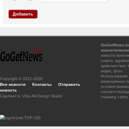
Добавить
GoGetNews.in
аналитически
новости политик
спорта, здраво
происшествия, 
видео, фото.
Использование
Copyright © 2012-2026
размещённых на
Все новости
Контакты
Отправить
условии размещ
новость
соответствующи
Сделано в
Virtu.All.Design Studio
страницу сайта.