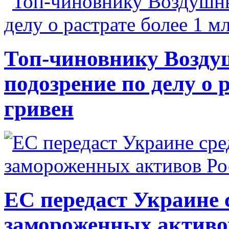
Топ-чиновнику Возду
подозрение по делу о 
гривен
ЕС передаст Украине с
замороженных активо