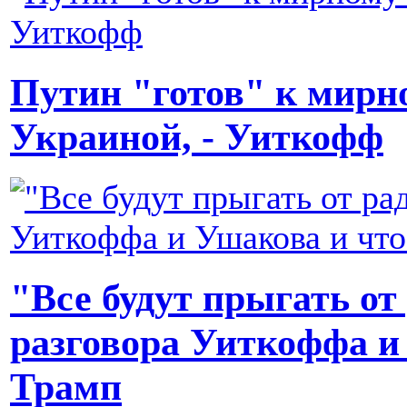
Путин "готов" к мирн
Украиной, - Уиткофф
"Все будут прыгать от
разговора Уиткоффа и
Трамп