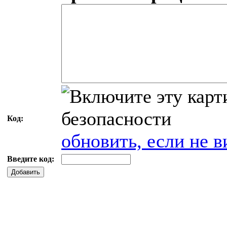
Код:
обновить, если не в
Введите код:
Добавить