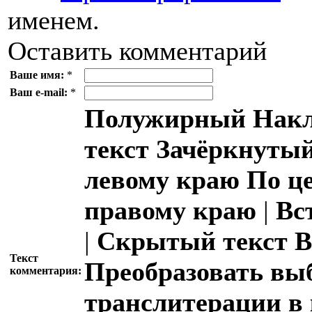
именем.
Оставить комментарий
Ваше имя:
*
Ваш e-mail:
*
Полужирный
Накл
текст
Зачёркнутый
левому краю
По ц
правому краю
|
Вс
|
Скрытый текст
В
Текст
Преобразовать вы
комментария:
транслитерации в