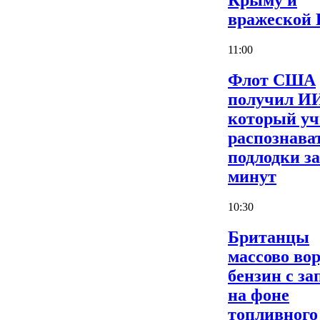
Крыму и
вражеской
11:00
Флот США
получил И
который уч
распознава
подлодки за
минут
10:30
Британцы
массово во
бензин с за
на фоне
топливного