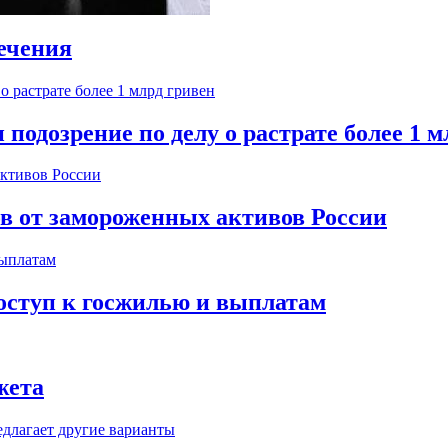
ечения
одозрение по делу о растрате более 1 м
ов от замороженных активов России
оступ к госжилью и выплатам
жета