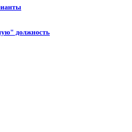
рианты
ную" должность