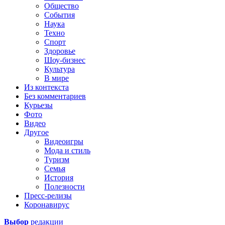
Общество
События
Наука
Техно
Спорт
Здоровье
Шоу-бизнес
Культура
В мире
Из контекста
Без комментариев
Курьезы
Фото
Видео
Другое
Видеоигры
Мода и стиль
Туризм
Семья
История
Полезности
Пресс-релизы
Коронавирус
Выбор
редакции