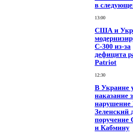
в следующе
13:00
США и Укр
модернизи
С-300 из-за
дефицита р
Patriot
12:30
В Украине 
наказание 
нарушение
Зеленский 
поручение
и Кабмину