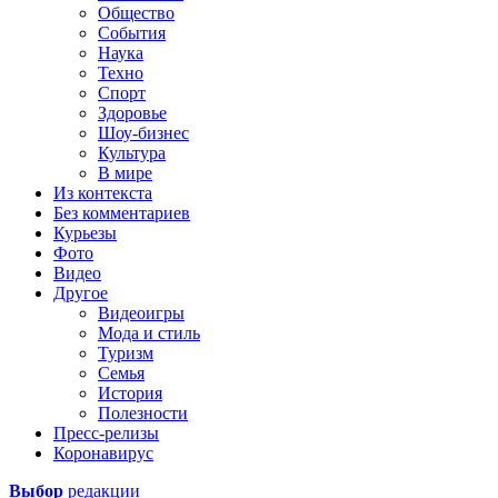
Общество
События
Наука
Техно
Спорт
Здоровье
Шоу-бизнес
Культура
В мире
Из контекста
Без комментариев
Курьезы
Фото
Видео
Другое
Видеоигры
Мода и стиль
Туризм
Семья
История
Полезности
Пресс-релизы
Коронавирус
Выбор
редакции