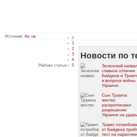
Источник:
rbc.ua
0
1
2
Новости по т
3
4
5
Рейтинг статьи:
Зеленский назва
главное отличие
Байдена и Трам
в вопросе войны 
Украине
Сын Трампа
жестко
раскритиковал
разрешение
Украине на удар
ATACMS по РФ
Трамп потребов
от Байдена прой
тест на наркотик