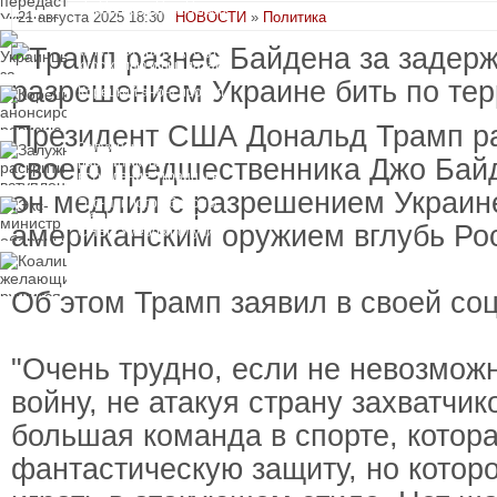
замороженных активов
21 августа 2025 18:30
НОВОСТИ
»
Политика
России
Украинцы за рубежом
могут потерять доступ
к госжилью и выплатам
Корецкий анонсировал
ревизию госбюджета
Президент США Дональд Трамп р
Залужный
своего предшественника Джо Байд
раскритиковал
вступление Украины в
НАТО и предлагает
он медлил с разрешением Украин
Экс-министр обороны
другие варианты
и бывший секретарь
американским оружием вглубь Ро
СНБО Умеров получил
новую "вкусную"
Коалиция желающих
должность
рушится из-за ухода
двух главных
Об этом Трамп заявил в своей соцс
сторонников Украины
"Очень трудно, если не невозможн
войну, не атакуя страну захватчик
большая команда в спорте, котор
фантастическую защиту, но котор