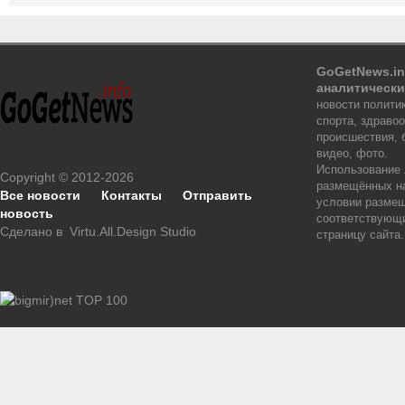
GoGetNews.in
аналитически
новости политик
спорта, здраво
происшествия, 
видео, фото.
Использование
Copyright © 2012-2026
размещённых на
Все новости
Контакты
Отправить
условии размещ
новость
соответствующи
Сделано в
Virtu.All.Design Studio
страницу сайта.