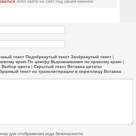
оваться
либо зайти на сайт под своим именем.
нный текст
Подчёркнутый текст
Зачёркнутый текст
|
левому краю
По центру
Выравнивание по правому краю
|
в
Выбор цвета
|
Скрытый текст
Вставка цитаты
ранный текст из транслитерации в кириллицу
Вставка