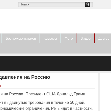
Без комментариев
Курьезы
Фото
Видео
Другое
а
ом
давления на Россию
а
Президент США Дональд Трамп
ит выдвинутые требования в течение 50 дней,
ономические ограничения. Речь идет, в частности,