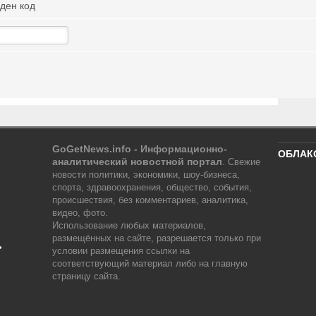
иден код
GoGetNews.info - Информационно-
ОБЛАК
аналитический новостной портал
.
Свежие
новости политики, экономики, шоу-бизнеса,
спорта, здравоохранения, общество, события,
происшествия, без комментариев, аналитика,
видео, фото.
Использование любых материалов,
размещённых на сайте, разрешается только при
ь
условии размещения ссылки на
соответствующий материал либо на главную
страницу сайта.