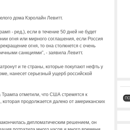
елого дома Кэролайн Левитт.
рамп - ред.), если в течение 50 дней не будет
нии огня или мирного соглашения, если Россия
прекращение огня, то она столкнется с очень
ичными санкциями", - заявила Левитт.
атронут и те страны, которые покупают нефть у
доме, нанесет серьезный ущерб российской
 Трампа отметили, что США стремятся к
П
 которая продолжается далеко от американских
а закончилась дипломатическим решением, он
рация потратила много часов и много времени,