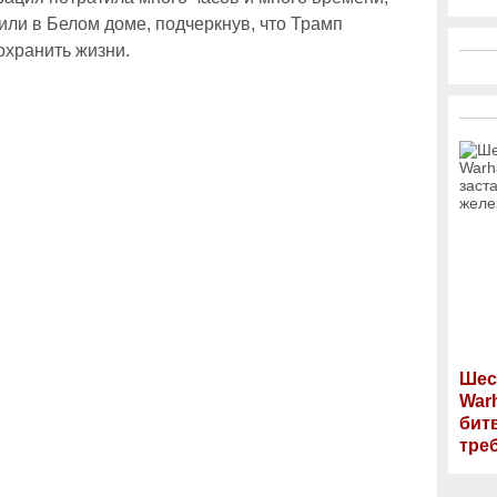
вили в Белом доме, подчеркнув, что Трамп
охранить жизни.
Шес
War
бит
тре