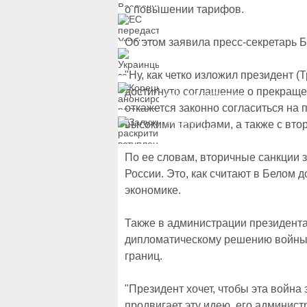
вручили подозрение по
о повышении тарифов.
делу о растрате более
ЕС передаст Украине
1 млрд гривен
средства от доходов от
замороженных активов
Об этом заявила пресс-секретарь Б
России
Украинцы за рубежом
могут потерять доступ
к госжилью и выплатам
"Ну, как четко изложил президент (Т
Корецкий анонсировал
достигнуто соглашение о прекраще
ревизию госбюджета
откажется законно согласиться на 
Залужный
высокими тарифами, а также с втор
раскритиковал
вступление Украины в
НАТО и предлагает
По ее словам, вторичные санкции з
другие варианты
России. Это, как считают в Белом 
экономике.
Также в администрации президента
дипломатическому решению войны,
границ.
"Президент хочет, чтобы эта войн
продвигает эту идею, его админист