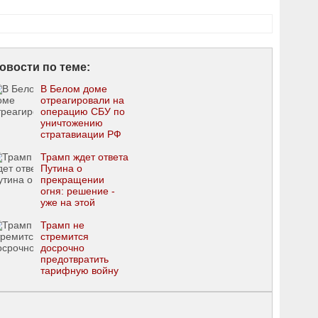
овости по теме:
В Белом доме
отреагировали на
операцию СБУ по
уничтожению
стратавиации РФ
Трамп ждет ответа
Путина о
прекращении
огня: решение -
уже на этой
неделе
Трамп не
стремится
досрочно
предотвратить
тарифную войну
США и Китая