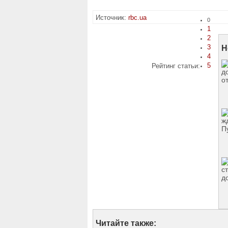
Источник:
rbc.ua
0
1
2
3
Н
4
5
Рейтинг статьи:
Читайте также: