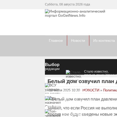
Суббота, 08 августа 2026 года
Главное
Новости
Из контекста
Выбор
редакции
Стало известно,
сколько денег Украин
получит от НАТО в эт
Белый дом озвучил план 
и в следующем году
ВСУ ударили по месту
хранения и запуска
18 июля 2025 10:30
НОВОСТИ
»
Политик
дронов в Крыму и
вражеской РЛС
Суд назначил
Стефанишиной меру
пресечения
заявил, что если Россия не выполн
Топ-чиновнику
против нее будут введены новые эк
Воздушных сил