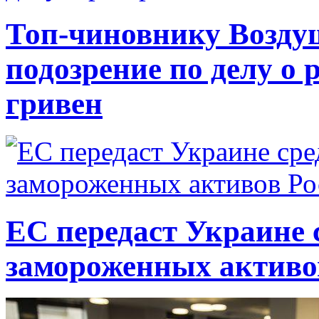
Топ-чиновнику Возду
подозрение по делу о 
гривен
ЕС передаст Украине с
замороженных активо