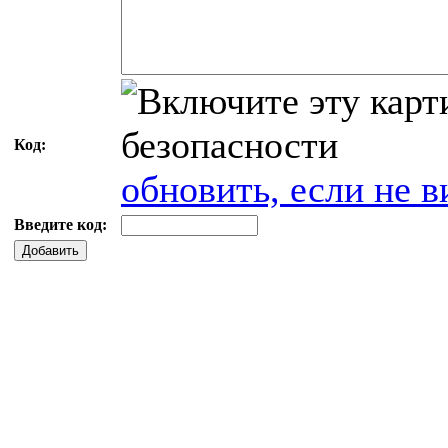
Код:
обновить, если не в
Введите код:
Добавить