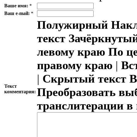
Ваше имя:
*
Ваш e-mail:
*
Полужирный
Накл
текст
Зачёркнутый
левому краю
По ц
правому краю
|
Вс
|
Скрытый текст
В
Текст
Преобразовать вы
комментария:
транслитерации в