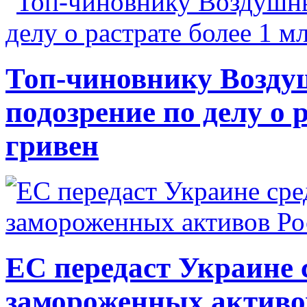
Топ-чиновнику Возду
подозрение по делу о 
гривен
ЕС передаст Украине с
замороженных активо