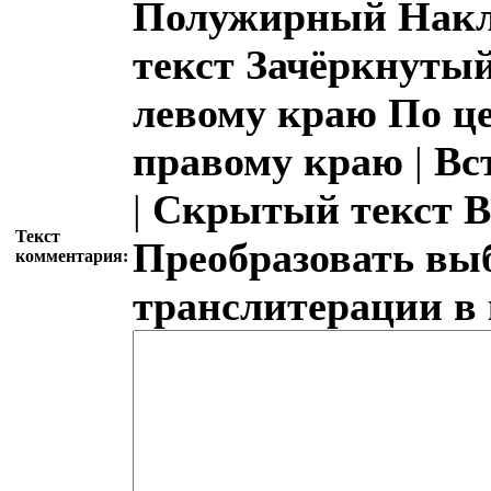
Полужирный
Накл
текст
Зачёркнутый
левому краю
По ц
правому краю
|
Вс
|
Скрытый текст
В
Текст
Преобразовать вы
комментария:
транслитерации в