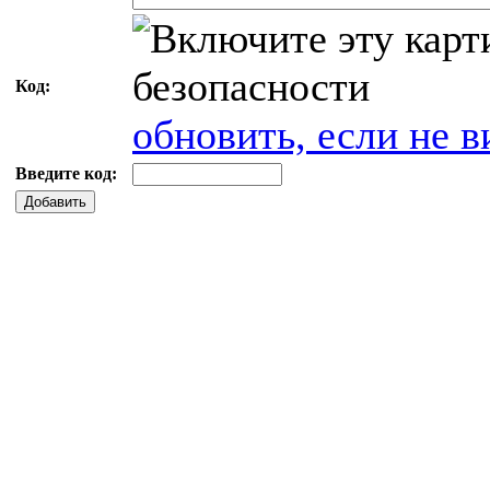
Код:
обновить, если не в
Введите код:
Добавить