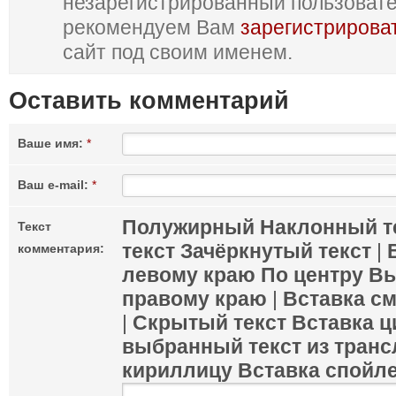
незарегистрированный пользоват
рекомендуем Вам
зарегистрирова
сайт под своим именем.
Оставить комментарий
Ваше имя:
*
Ваш e-mail:
*
Полужирный
Наклонный т
Текст
текст
Зачёркнутый текст
|
комментария:
левому краю
По центру
Вы
правому краю
|
Вставка с
|
Скрытый текст
Вставка ц
выбранный текст из транс
кириллицу
Вставка спойл