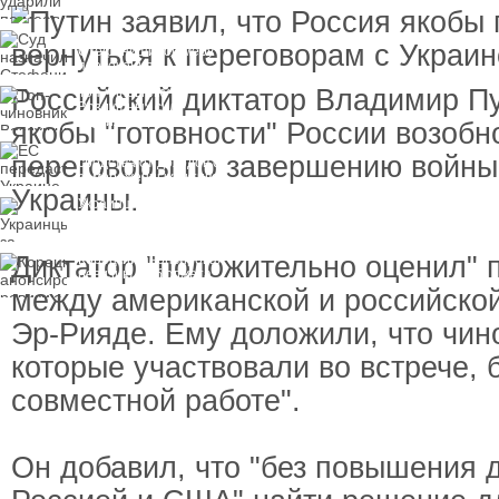
дронов в Крыму и
вражеской РЛС
Суд назначил
Стефанишиной меру
пресечения
Российский диктатор Владимир Пу
Топ-чиновнику
Воздушных сил
вручили подозрение по
якобы "готовности" России возобн
делу о растрате более
ЕС передаст Украине
1 млрд гривен
переговоры по завершению войны
средства от доходов от
замороженных активов
Украины.
России
Украинцы за рубежом
могут потерять доступ
к госжилью и выплатам
Диктатор "положительно оценил" 
Корецкий анонсировал
ревизию госбюджета
между американской и российско
Эр-Рияде. Ему доложили, что чи
которые участвовали во встрече, 
совместной работе".
Он добавил, что "без повышения 