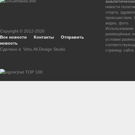
аналитически
новости политик
спорта, здраво
происшествия, 
видео, фото.
Использование
Copyright © 2012-2026
размещённых на
Все новости
Контакты
Отправить
условии размещ
новость
соответствующи
Сделано в
Virtu.All.Design Studio
страницу сайта.