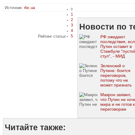
Источник:
rbc.ua
0
1
2
Новости по т
3
4
5
Рейтинг статьи:
РФ ожидают
последствия, есл
Путин оставит в
Стамбуле "пусто
стул", - МИД
Германии
Зеленский о
Путине: боится
переговоров,
потому что не
может признать
проигрыш
Макрон заявил,
что Путин не хоч
мира и не готов к
переговорам
Читайте также: