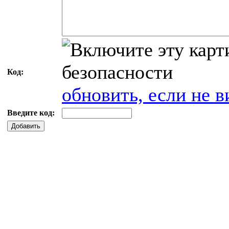
Код:
обновить, если не в
Введите код:
Добавить