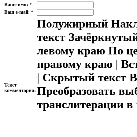
Ваше имя:
*
Ваш e-mail:
*
Полужирный
Накл
текст
Зачёркнутый
левому краю
По ц
правому краю
|
Вс
|
Скрытый текст
В
Текст
Преобразовать вы
комментария:
транслитерации в