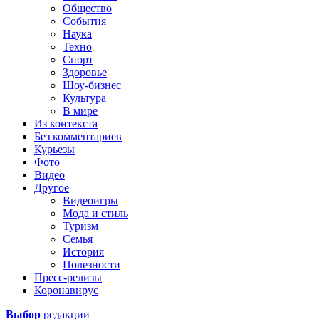
Общество
События
Наука
Техно
Спорт
Здоровье
Шоу-бизнес
Культура
В мире
Из контекста
Без комментариев
Курьезы
Фото
Видео
Другое
Видеоигры
Мода и стиль
Туризм
Семья
История
Полезности
Пресс-релизы
Коронавирус
Выбор
редакции