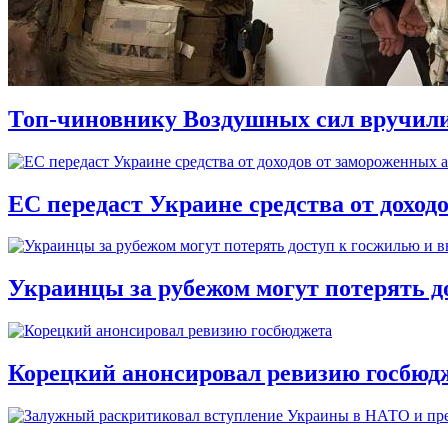
Топ-чиновнику Воздушных сил вручили п
ЕС передаст Украине средства от доход
Украинцы за рубежом могут потерять д
Корецкий анонсировал ревизию госбюд