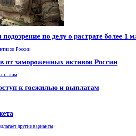
одозрение по делу о растрате более 1 м
ов от замороженных активов России
оступ к госжилью и выплатам
жета