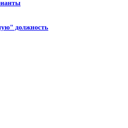
рианты
ную" должность