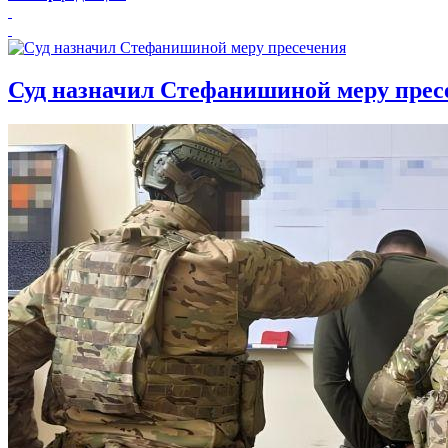
Суд назначил Стефанишиной меру прес