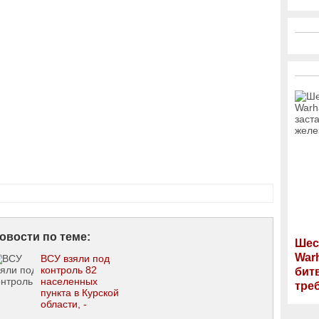
овости по теме:
Шес
War
ВСУ взяли под
контроль 82
бит
населенных
тре
пункта в Курской
области, -
Сырский