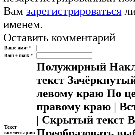
Вам
зарегистрироваться
ли
именем.
Оставить комментарий
Ваше имя:
*
Ваш e-mail:
*
Полужирный
Накл
текст
Зачёркнутый
левому краю
По ц
правому краю
|
Вс
|
Скрытый текст
В
Текст
Преобразовать вы
комментария: