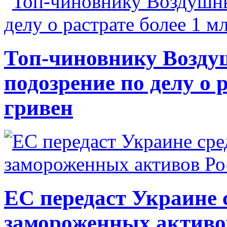
Топ-чиновнику Возду
подозрение по делу о 
гривен
ЕС передаст Украине с
замороженных активо