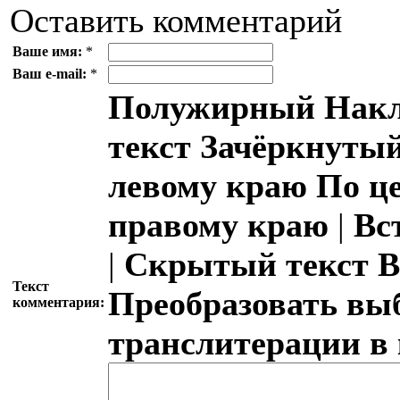
Оставить комментарий
Ваше имя:
*
Ваш e-mail:
*
Полужирный
Накл
текст
Зачёркнутый
левому краю
По ц
правому краю
|
Вс
|
Скрытый текст
В
Текст
Преобразовать вы
комментария:
транслитерации в