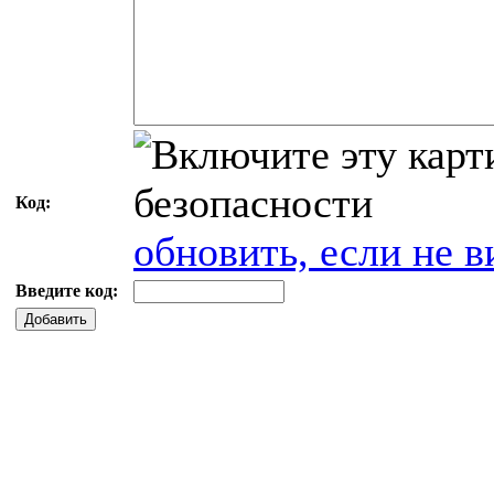
Код:
обновить, если не в
Введите код:
Добавить