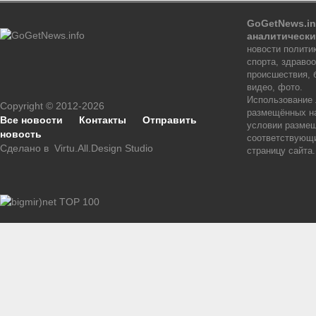
GoGetNews.in
аналитически
новости политик
спорта, здраво
происшествия, 
видео, фото.
Использование
Copyright © 2012-2026
размещённых на
Все новости
Контакты
Отправить
условии размещ
новость
соответствующи
Сделано в
Virtu.All.Design Studio
страницу сайта.