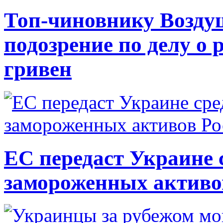
Топ-чиновнику Возду
подозрение по делу о 
гривен
ЕС передаст Украине с
замороженных активо