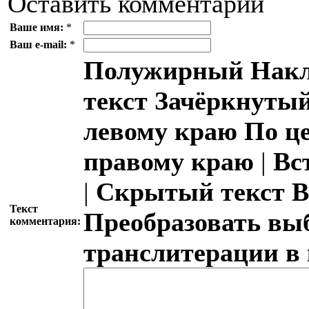
Оставить комментарий
Ваше имя:
*
Ваш e-mail:
*
Полужирный
Накл
текст
Зачёркнутый
левому краю
По ц
правому краю
|
Вс
|
Скрытый текст
В
Текст
Преобразовать вы
комментария:
транслитерации в