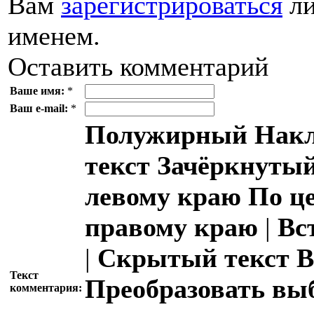
Вам
зарегистрироваться
ли
именем.
Оставить комментарий
Ваше имя:
*
Ваш e-mail:
*
Полужирный
Накл
текст
Зачёркнутый
левому краю
По ц
правому краю
|
Вс
|
Скрытый текст
В
Текст
Преобразовать вы
комментария: