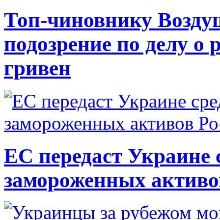
Топ-чиновнику Возду
подозрение по делу о 
гривен
ЕС передаст Украине с
замороженных активо