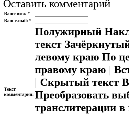
Оставить комментарий
Ваше имя:
*
Ваш e-mail:
*
Полужирный
Накл
текст
Зачёркнутый
левому краю
По ц
правому краю
|
Вс
|
Скрытый текст
В
Текст
Преобразовать вы
комментария:
транслитерации в