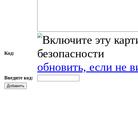
Код:
обновить, если не в
Введите код:
Добавить