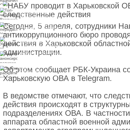
пресечения
Топ-чиновнику
Воздушных сил
вручили подозрение по
делу о растрате более
Сегодня, 5 апреля, сотрудники Н
ЕС передаст Украине
1 млрд гривен
средства от доходов от
замороженных активов
антикоррупционного бюро провод
России
Украинцы за рубежом
действия в Харьковской областно
могут потерять доступ
к госжилью и выплатам
администрации.
Корецкий анонсировал
ревизию госбюджета
Об этом сообщает РБК-Украина со
Залужный
раскритиковал
вступление Украины в
Харьковскую ОВА в Telegram.
НАТО и предлагает
другие варианты
В ведомстве отмечают, что следс
действия происходят в структурн
подразделениях ОВА. В частности
аппарата областной военной адм