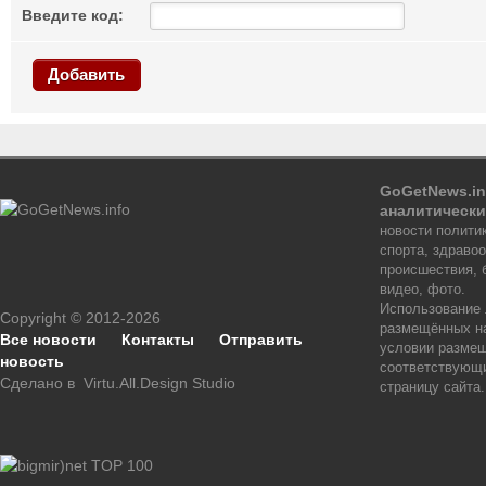
Введите код:
Добавить
GoGetNews.in
аналитически
новости политик
спорта, здраво
происшествия, 
видео, фото.
Использование
Copyright © 2012-2026
размещённых на
Все новости
Контакты
Отправить
условии размещ
новость
соответствующи
Сделано в
Virtu.All.Design Studio
страницу сайта.