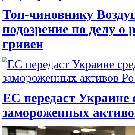
Топ-чиновнику Возду
подозрение по делу о 
гривен
ЕС передаст Украине с
замороженных активо