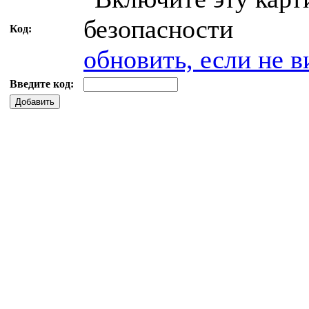
Код:
обновить, если не в
Введите код:
Добавить