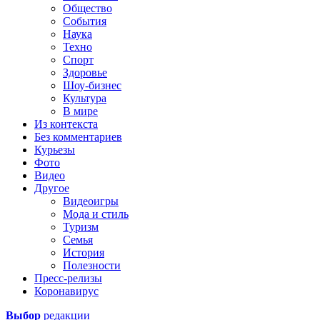
Общество
События
Наука
Техно
Спорт
Здоровье
Шоу-бизнес
Культура
В мире
Из контекста
Без комментариев
Курьезы
Фото
Видео
Другое
Видеоигры
Мода и стиль
Туризм
Семья
История
Полезности
Пресс-релизы
Коронавирус
Выбор
редакции