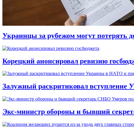
Украинцы за рубежом могут потерять д
Корецкий анонсировал ревизию госбюд
Залужный раскритиковал вступление У
Экс-министр обороны и бывший секре