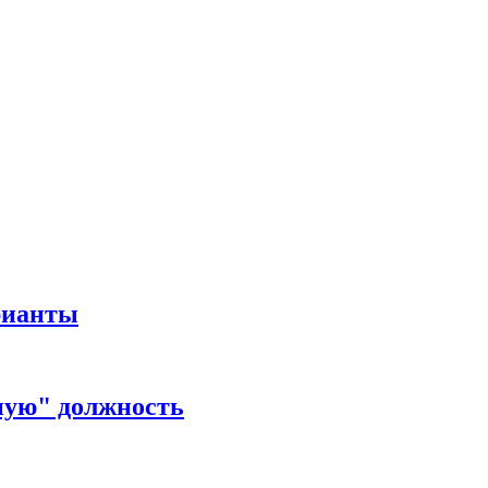
рианты
ную" должность