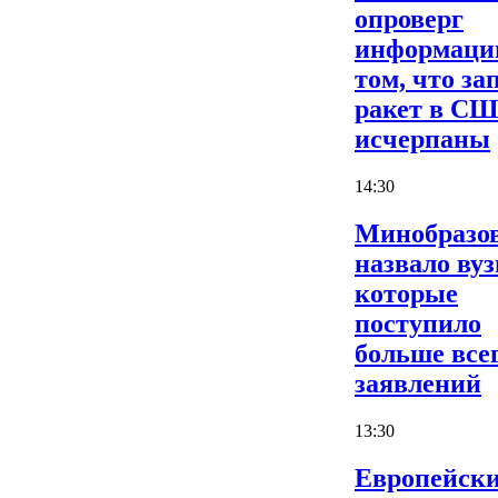
опроверг
информаци
том, что за
ракет в С
исчерпаны
14:30
Минобразо
назвало вуз
которые
поступило
больше все
заявлений
13:30
Европейски