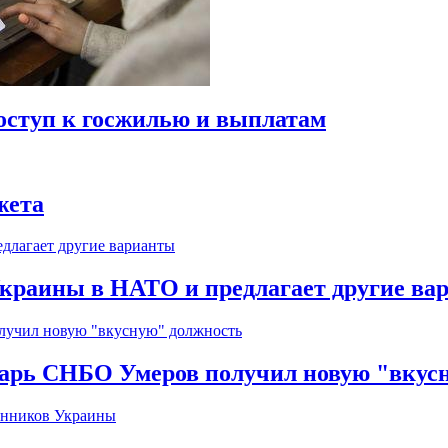
оступ к госжилью и выплатам
жета
краины в НАТО и предлагает другие ва
тарь СНБО Умеров получил новую "вкус