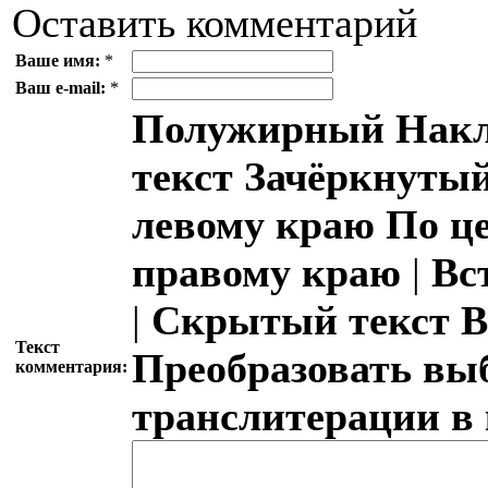
Оставить комментарий
Ваше имя:
*
Ваш e-mail:
*
Полужирный
Накл
текст
Зачёркнутый
левому краю
По ц
правому краю
|
Вс
|
Скрытый текст
В
Текст
Преобразовать вы
комментария:
транслитерации в