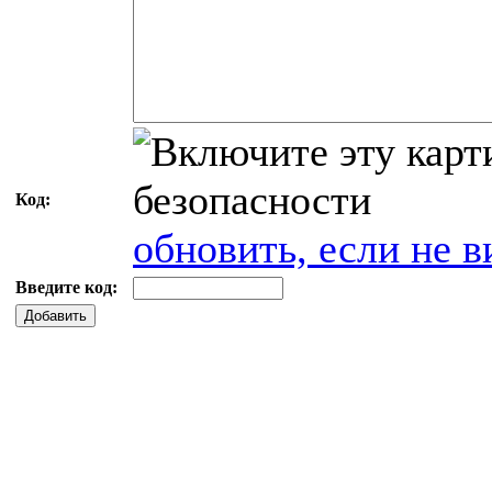
Код:
обновить, если не в
Введите код:
Добавить