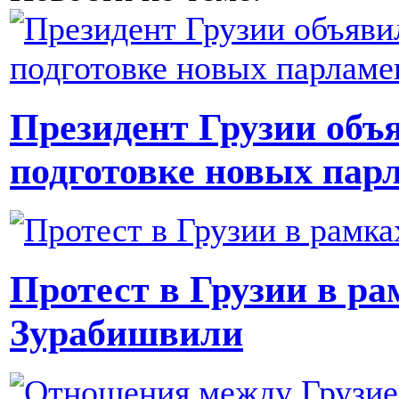
Президент Грузии объя
подготовке новых пар
Протест в Грузии в ра
Зурабишвили