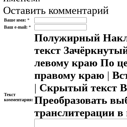
Оставить комментарий
Ваше имя:
*
Ваш e-mail:
*
Полужирный
Накл
текст
Зачёркнутый
левому краю
По ц
правому краю
|
Вс
|
Скрытый текст
В
Текст
Преобразовать вы
комментария:
транслитерации в