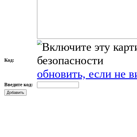
Код:
обновить, если не в
Введите код:
Добавить