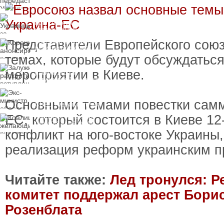
замороженных активов
России
Украинцы за рубежом
могут потерять доступ
к госжилью и выплатам
Представители Европейского союз
Корецкий анонсировал
ревизию госбюджета
темах, которые будут обсуждатьс
Залужный
мероприятии в Киеве.
раскритиковал
вступление Украины в
НАТО и предлагает
Экс-министр обороны
другие варианты
и бывший секретарь
Основными темами повестки самм
СНБО Умеров получил
новую "вкусную"
ЕС, который состоится в Киеве 12
Коалиция желающих
должность
рушится из-за ухода
двух главных
конфликт на юго-востоке Украины,
сторонников Украины
реализация реформ украинским п
Читайте также:
Лед тронулся: 
комитет поддержал арест Бори
Розенблата