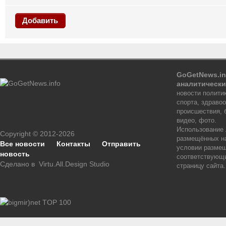
Добавить
GoGetNews.in
аналитически
новости политик
спорта, здраво
происшествия, 
видео, фото.
Использование
Copyright © 2012-2026
размещённых на
Все новости
Контакты
Отправить
условии размещ
новость
соответствующи
Сделано в
Virtu.All.Design Studio
страницу сайта.