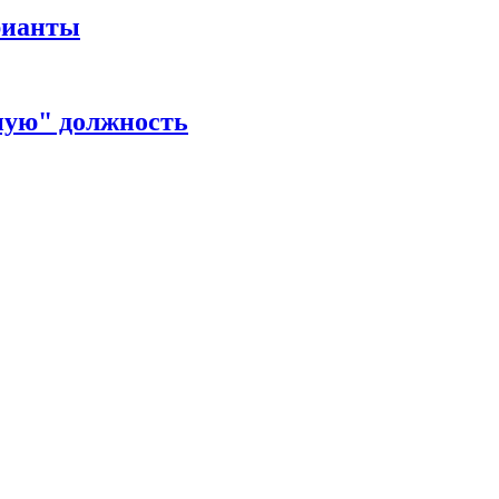
рианты
ную" должность