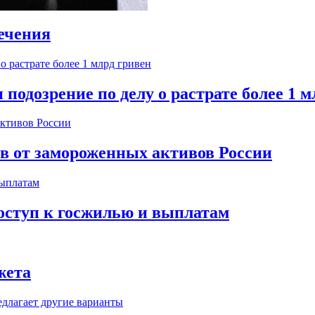
ечения
одозрение по делу о растрате более 1 м
ов от замороженных активов России
оступ к госжилью и выплатам
жета