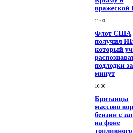
Крыму и
вражеской
11:00
Флот США
получил И
который уч
распознава
подлодки за
минут
10:30
Британцы
массово во
бензин с за
на фоне
топливного