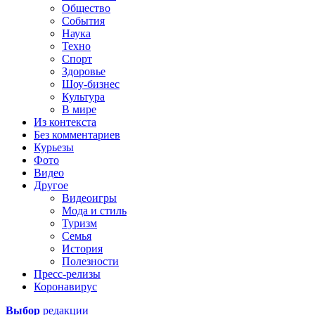
Общество
События
Наука
Техно
Спорт
Здоровье
Шоу-бизнес
Культура
В мире
Из контекста
Без комментариев
Курьезы
Фото
Видео
Другое
Видеоигры
Мода и стиль
Туризм
Семья
История
Полезности
Пресс-релизы
Коронавирус
Выбор
редакции