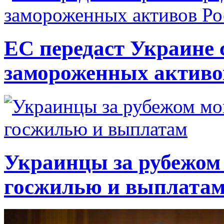
ЕС передаст Украине с
замороженных активо
Украинцы за рубежом 
госжилью и выплата