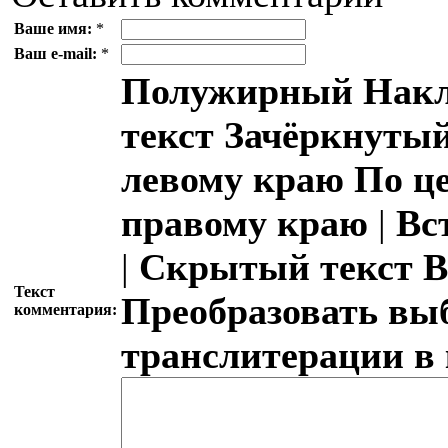
Ваше имя:
*
Ваш e-mail:
*
Полужирный
Накл
текст
Зачёркнутый
левому краю
По ц
правому краю
|
Вс
|
Скрытый текст
В
Текст
Преобразовать вы
комментария:
транслитерации в