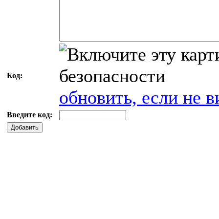
Код:
обновить, если не в
Введите код:
Добавить