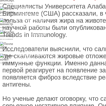
Специалисты Университета Алаб
Залужный
раскритиковал
Бирмингеме (США) рассказали, в 
вступление Украины в
НАТО и предлагает
польза от наличия жира на живот
Экс-министр обороны
другие варианты
и бывший секретарь
научной работы были опубликова
СНБО Умеров получил
новую "вкусную"
Коалиция желающих
должность
Trends in Immunology.
рушится из-за ухода
двух главных
сторонников Украины
Почти 40% украинцев
планируют сменить
Исследователи выяснили, что саль
работу
где скапливаются жировые отлож
Трамп хочет изменить
законопроект об
иммунные функции. Именно данна
"адских санкциях"
против России
первой реагирует на появление з
появляется фиброз вследствие ре
антигены.
Но ученые делают оговорку, что с
серьезное негативное влияние. Он