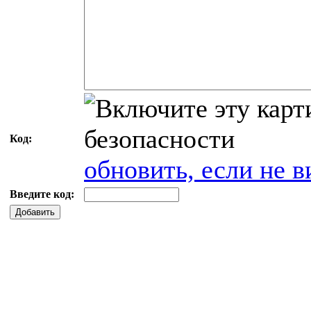
Код:
обновить, если не в
Введите код:
Добавить