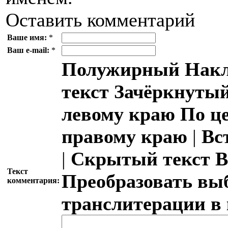
Оставить комментарий
Ваше имя:
*
Ваш e-mail:
*
Полужирный
Накл
текст
Зачёркнутый
левому краю
По ц
правому краю
|
Вс
|
Скрытый текст
В
Текст
Преобразовать вы
комментария:
транслитерации в