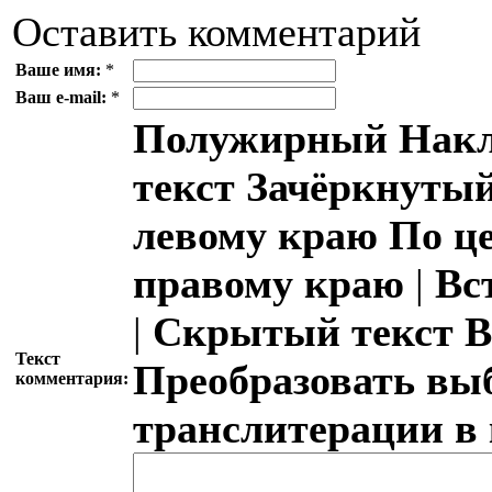
Оставить комментарий
Ваше имя:
*
Ваш e-mail:
*
Полужирный
Накл
текст
Зачёркнутый
левому краю
По ц
правому краю
|
Вс
|
Скрытый текст
В
Текст
Преобразовать вы
комментария:
транслитерации в