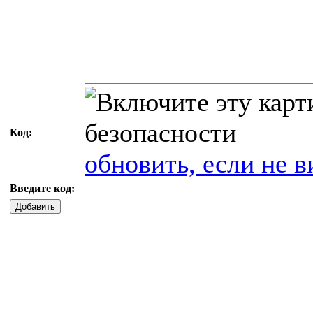
Код:
обновить, если не в
Введите код:
Добавить