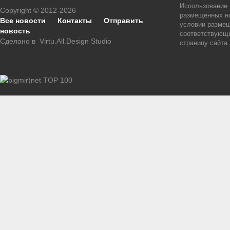
Использование
Copyright © 2012-2026
размещённых на
Все новости
Контакты
Отправить
условии размещ
новость
соответствующи
Сделано в
Virtu.All.Design Studio
страницу сайта.