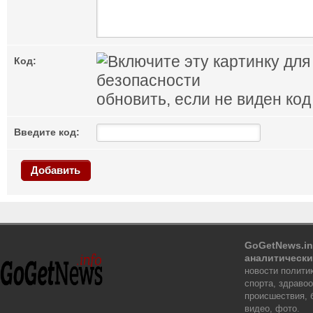
Код:
обновить, если не виден код
Введите код:
Добавить
GoGetNews.in
аналитически
новости политик
спорта, здраво
происшествия, 
видео, фото.