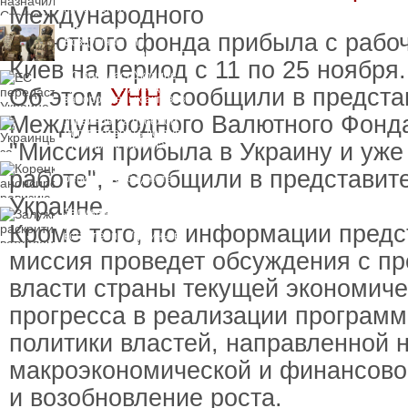
Международного
пресечения
Топ-чиновнику
валютного фонда прибыла с рабо
Воздушных сил
вручили подозрение по
Киев на период с 11 по 25 ноября.
делу о растрате более
ЕС передаст Украине
1 млрд гривен
средства от доходов от
Об этом
УНН
сообщили в предста
замороженных активов
России
Международного Валютного Фонда
Украинцы за рубежом
могут потерять доступ
"Миссия прибыла в Украину и уже
к госжилью и выплатам
Корецкий анонсировал
работе", - сообщили в представи
ревизию госбюджета
Украине.
Залужный
раскритиковал
Кроме того, по информации предс
вступление Украины в
НАТО и предлагает
миссия проведет обсуждения с п
другие варианты
власти страны текущей экономиче
прогресса в реализации программ
политики властей, направленной 
макроэкономической и финансово
и возобновление роста.