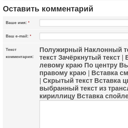
Оставить комментарий
Ваше имя:
*
Ваш e-mail:
*
Полужирный
Наклонный т
Текст
текст
Зачёркнутый текст
|
комментария:
левому краю
По центру
Вы
правому краю
|
Вставка с
|
Скрытый текст
Вставка ц
выбранный текст из транс
кириллицу
Вставка спойл